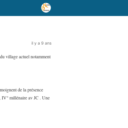
il y a 9 ans
r du village actuel notamment
témoignent de la présence
, IV° millénaire av JC . Une