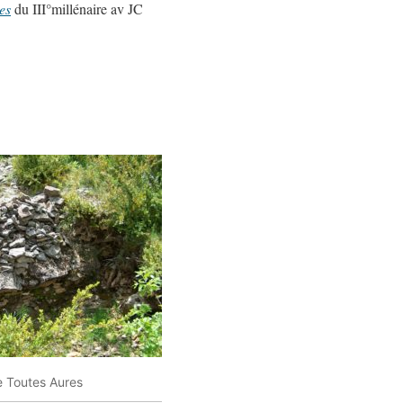
es
du III°millénaire av JC
e Toutes Aures