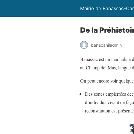
Mairie de Banassac-Can
De la Préhistoir
banacaniladmin
Banassac est un lieu habité d
au Champ del Mas, langue de t
On peut encore voir quelques
Des zones empierrées décou
d’individus vivant de faç
reconstitution est présent