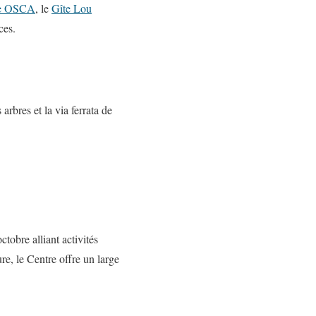
re OSCA
, le
Gîte Lou
ces.
arbres et la via ferrata de
tobre alliant activités
re, le Centre offre un large