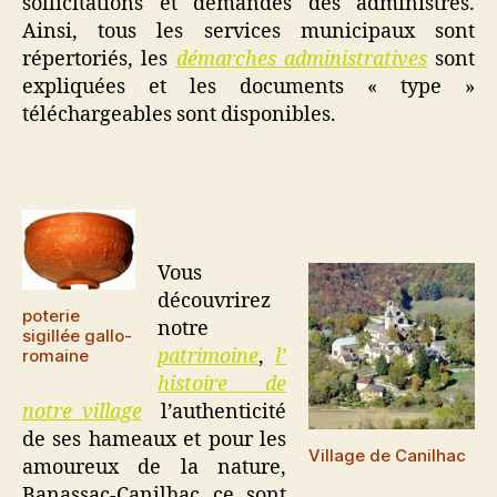
sollicitations et demandes des administrés.
Ainsi, tous les services municipaux sont
répertoriés, les
démarches
administratives
sont
expliquées et les documents « type »
téléchargeables sont disponibles.
Vous
découvrirez
poterie
notre
sigillée gallo-
patrimoine
,
l’
romaine
histoire de
notre village
l’authenticité
de ses
hameaux
et pour les
Village de Canilhac
amoureux de la nature,
Banassac-Canilhac ce sont