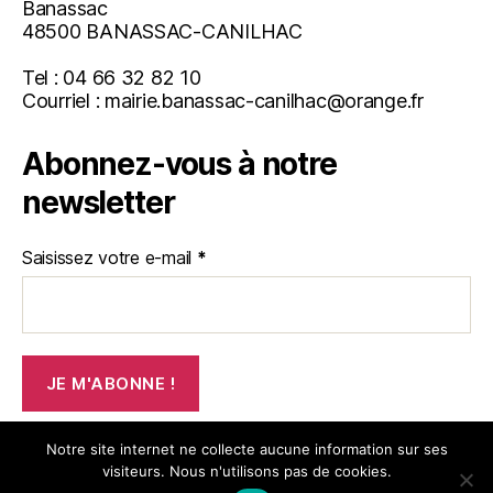
Banassac
48500 BANASSAC-CANILHAC
Tel : 04 66 32 82 10
Courriel : mairie.banassac-canilhac@orange.fr
Abonnez-vous à notre
newsletter
Saisissez votre e-mail
*
Notre site internet ne collecte aucune information sur ses
visiteurs. Nous n'utilisons pas de cookies.
© 2026
Mairie de Banassac-Canilhac
Haut
↑