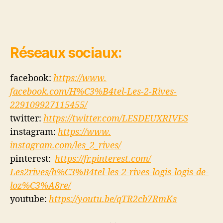
Réseaux sociaux:
facebook:
https://www.
facebook.com/H%C3%B4tel-Les-2-
Rives-
229109927115455/
twitter:
https://twitter.com/
LESDEUXRIVES
instagram:
https://www.
instagram.com/les_2_rives/
pinterest:
https://fr.pinterest.com/
Les2rives/h%C3%B4tel-les-2-
rives-logis-logis-de-
loz%C3%
A8re/
youtube:
https://youtu.be/
qTR2cb7RmKs