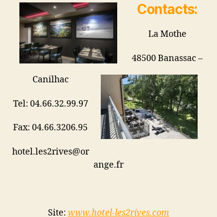
Contacts:
La Mothe
48500 Banassac –
Canilhac
Tel: 04.66.32.99.97
Fax: 04.66.3206.95
hotel.les2rives@or
ange.fr
Site:
www.hotel-les2rives.com