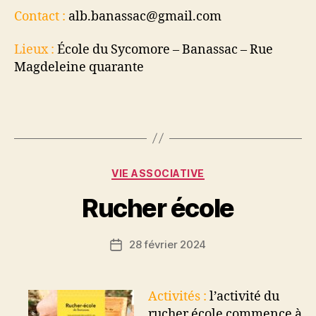
Contact :
alb.banassac@gmail.com
Lieux :
École du Sycomore – Banassac – Rue
Magdeleine quarante
Catégories
VIE ASSOCIATIVE
Rucher école
28 février 2024
Date
de
l’article
Activités :
l’activité du
rucher école commence à