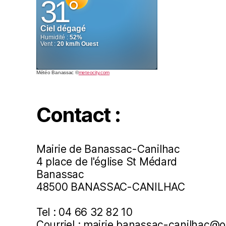
Météo Banassac
©
meteocity.com
Contact :
Mairie de Banassac-Canilhac
4 place de l'église St Médard
Banassac
48500 BANASSAC-CANILHAC
Tel : 04 66 32 82 10
Courriel : mairie.banassac-canilhac@o