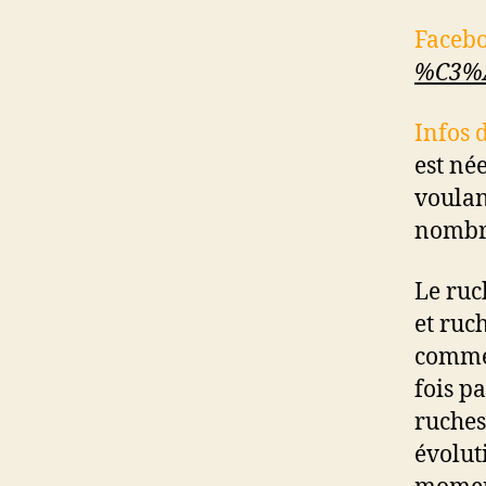
Facebo
%C3%A
Infos 
est né
voulan
nombr
Le ruc
et ruch
commen
fois pa
ruches
évolut