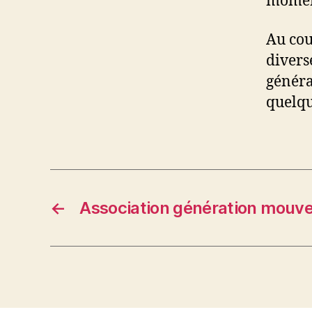
moment
Au cou
divers
général
quelqu
←
Association génération mouve