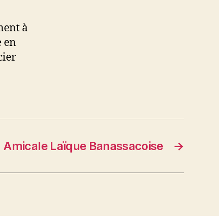
ment à
e en
cier
Amicale Laïque Banassacoise
→