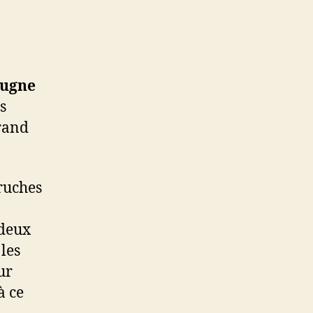
rugne
s
grand
ruches
 deux
 les
ur
à ce