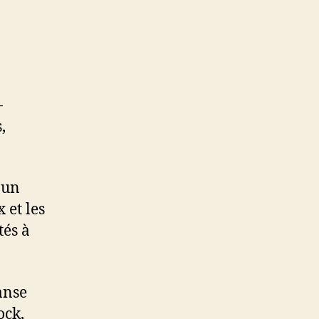
-
,
 un
 et les
tés à
anse
ock,