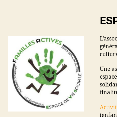
ESP
L’asso
généra
culture
Une as
espace
solidar
finalit
Activi
(enfan