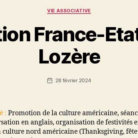
Catégories
VIE ASSOCIATIVE
ion France-Eta
Lozère
28 février 2024
Date
de
l’article
é :
Promotion de la culture américaine, séanc
sation en anglais, organisation de festivités e
a culture nord américaine (Thanksgiving, fête