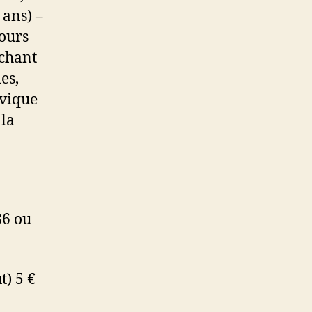
 ans) –
Cours
 chant
es,
ivique
 la
86 ou
t) 5 €