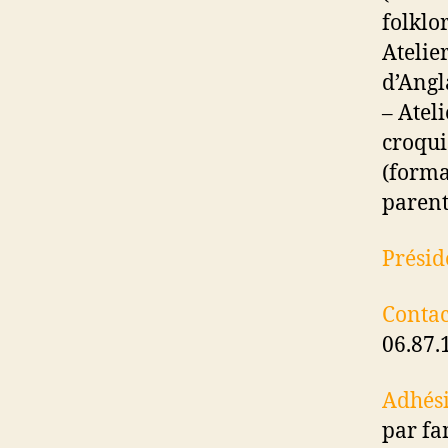
folklo
Atelie
d’Angl
– Atel
croqui
(forma
parent
Présid
Contac
06.87.
Adhési
par fa