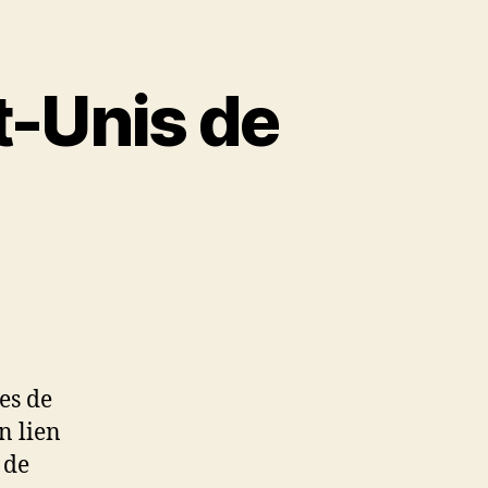
t-Unis de
es de
n lien
 de