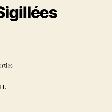
Sigillées
rties
MEL