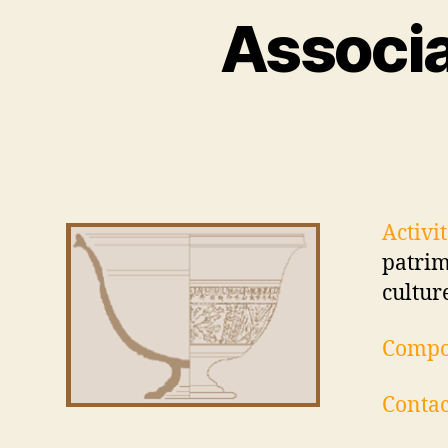
Associat
Activi
patrim
cultur
Compos
Contac