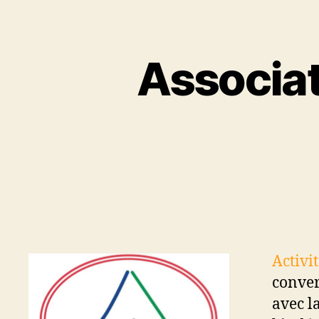
Associat
Activit
conver
avec l