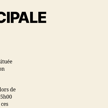
CIPALE
ituée
ion
lors de
15h00
 ces