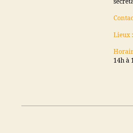
secrét
Contac
Lieux 
Horair
14h à 