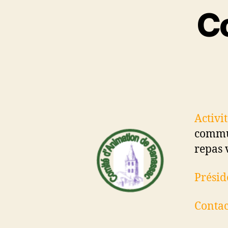
C
Activit
commun
repas 
Présid
Contac