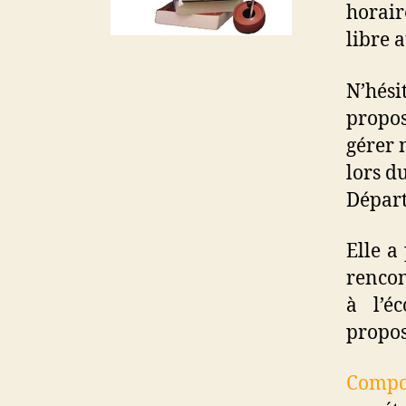
horair
libre 
N’hésit
propos
gérer 
lors d
Départ
Elle a
rencon
à l’é
propos
Compos