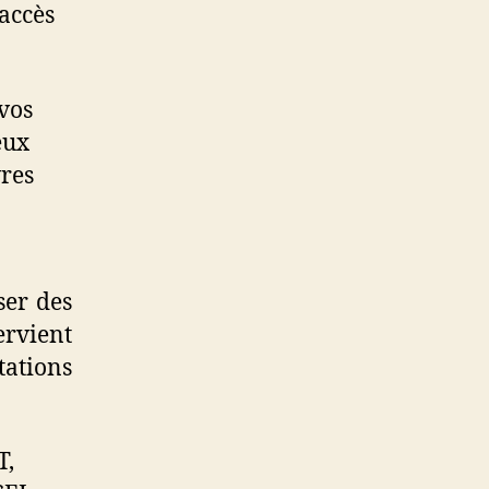
 accès
 vos
eux
res
ser des
ervient
ations
T,