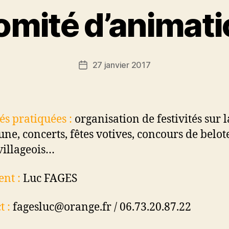
omité d’animati
27 janvier 2017
Date
de
l’article
és pratiquées :
o
rganisation de festivités sur l
e, concerts, fêtes votives, concours de belot
villageois…
ent :
Luc FAGES
t :
fagesluc@orange.fr / 06.73.20.87.22