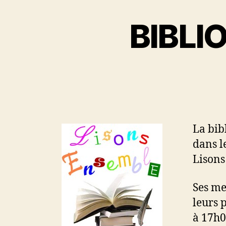
BIBLI
La bib
dans l
Lisons
Ses me
leurs 
à 17h0