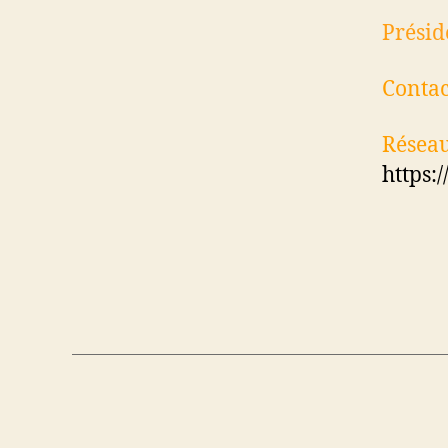
Présid
Contac
Réseau
https: