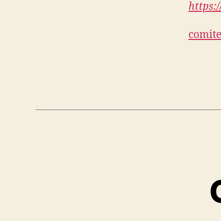
https:
comit