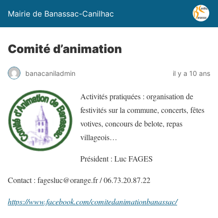
Mairie de Banassac-Canilhac
Comité d’animation
banacaniladmin
il y a 10 ans
Activités pratiquées :
o
rganisation de
festivités sur la commune, concerts, fêtes
votives, concours de belote, repas
villageois…
Président :
Luc FAGES
Contact :
fagesluc@orange.fr / 06.73.20.87.22
https://www.facebook.com/comitedanimationbanassac/