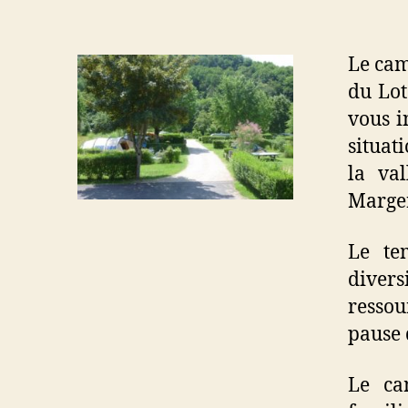
Le cam
du Lot
vous i
situat
la val
Marger
Le te
diver
ressou
pause 
Le ca