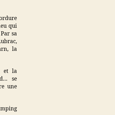
bordure
ieu qui
 Par sa
Aubrac,
arn, la
 et la
nd… se
ire une
amping