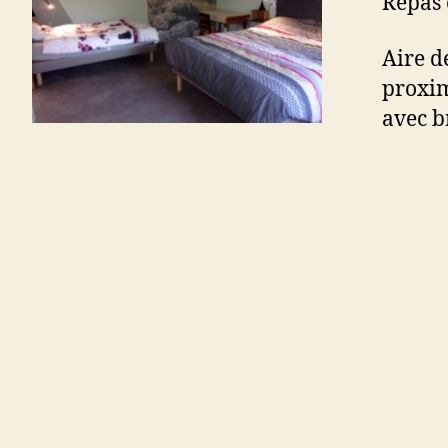
Repas 
Aire de
proxim
avec b