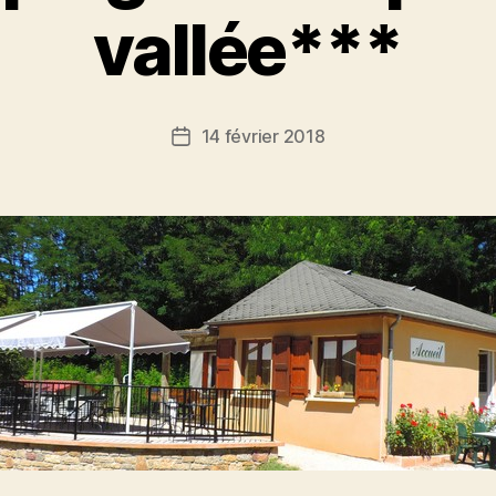
vallée***
14 février 2018
Date
de
l’article