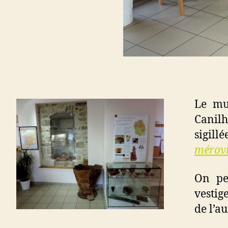
Le mu
Canil
sigill
mérov
On pe
vestig
de l’a