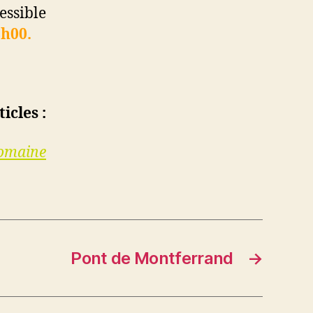
essible
8h00.
icles :
romaine
Pont de Montferrand
→