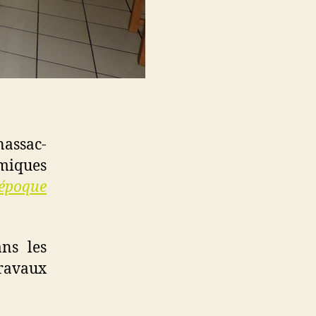
assac-
miques
’époque
ns les
travaux