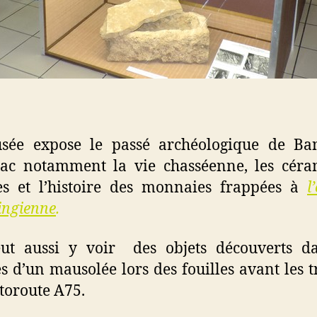
sée expose le passé archéologique de Ban
hac notamment la vie chasséenne, les céra
ées et l’histoire des monnaies frappées à
l
ingienne
.
ut aussi y voir des objets découverts da
es d’un mausolée lors des fouilles avant les 
utoroute A75.