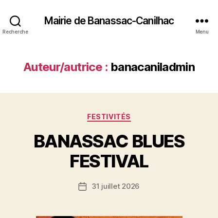
Mairie de Banassac-Canilhac
Recherche
Menu
Auteur/autrice :
banacaniladmin
Catégories
FESTIVITÉS
BANASSAC BLUES
FESTIVAL
31 juillet 2026
Date
de
l’article