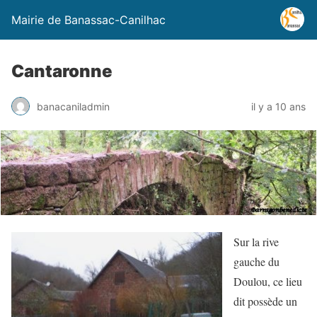
Mairie de Banassac-Canilhac
Cantaronne
banacaniladmin
il y a 10 ans
Sur la rive
gauche du
Doulou, ce lieu
dit possède un