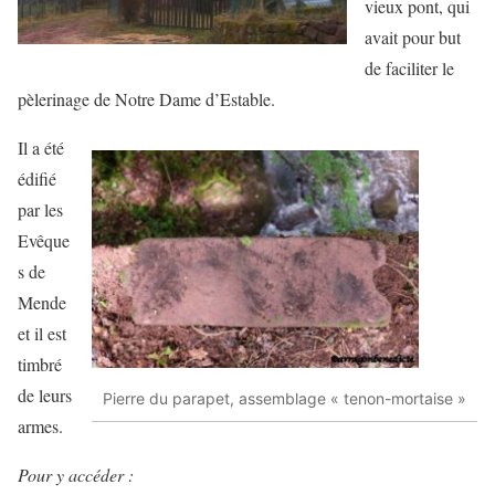
vieux pont, qui
avait pour but
de faciliter le
pèlerinage de Notre Dame d’Estable.
Il a été
édifié
par les
Evêque
s de
Mende
et il est
timbré
de leurs
Pierre du parapet, assemblage « tenon-mortaise »
armes.
Pour y accéder :