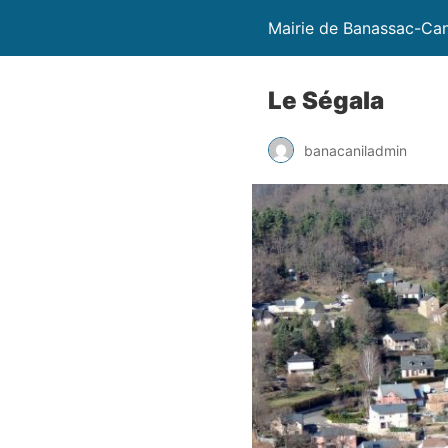
Mairie de Banassac-Can
Le Ségala
banacaniladmin