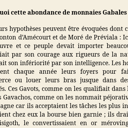
uoi cette abondance de monnaies Gabales
urs hypothèses peuvent être évoquées dont c
nton d’Amécourt et de Moré de Préviala : Ici
uvre et ce peuple devait importer beauco
ait par son courage aux rigueurs de la na
ait son infériorité par son intelligence. Les
aient chaque année leurs foyers pour fa
rce ou louer leurs bras jusque dans de
és. Ces Gavots, comme on les qualifiait dans 
es Gavachos, comme on les nommait péjorat
agne car ils acceptaient les tâches les plus in
ient chez eux la bourse bien garnie ; ils dra
isigoth, le convertissaient en or mérovin