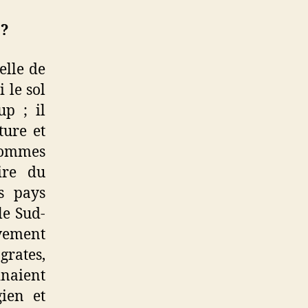
 ?
elle de
 le sol
up ; il
ture et
 hommes
ire du
s pays
le Sud-
ivement
grates,
inaient
gien et