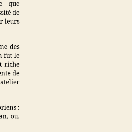
re que
sité de
r leurs
ine des
 fut le
t riche
ente de
telier
riens :
an, ou,