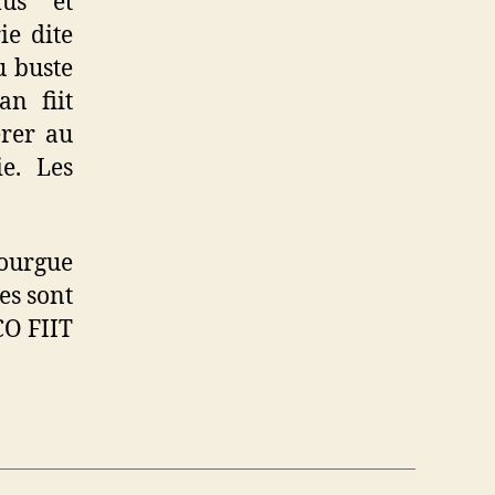
lus et
ie dite
u buste
n fiit
érer au
e. Les
nourgue
es sont
CO FIIT