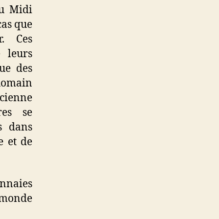
du Midi
cas que
r. Ces
 leurs
ue des
Romain
ncienne
res se
rs dans
e et de
naies
 monde