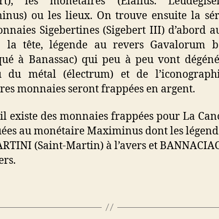
ert), les monétaires (Elafius. Leudegise
nus) ou les lieux. On trouve ensuite la sér
nnaies Sigebertines (Sigebert III) d’abord a
à la tête, légende au revers Gavalorum ba
qué à Banassac) qui peu à peu vont dégén
u du métal (électrum) et de l’iconographi
res monnaies seront frappées en argent.
 il existe des monnaies frappées pour La Ca
uées au monétaire Maximinus dont les légend
RTINI (Saint-Martin) à l’avers et BANNACIA
ers.