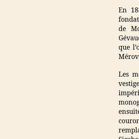
En 18
fondat
de Mo
Gévau
que l’
Mérovi
Les m
vestig
impér
monogr
ensui
couron
rempla