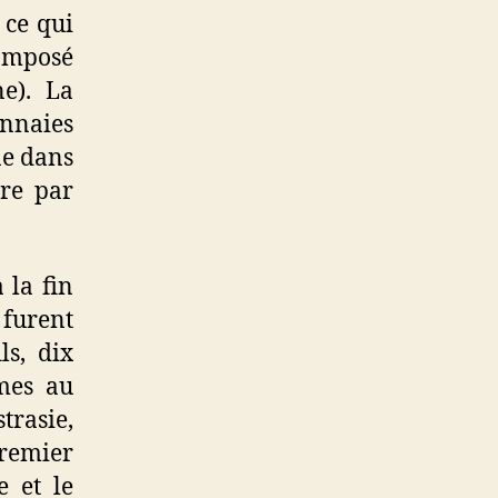
 ce qui
composé
e). La
naies
e dans
ire par
 la fin
furent
ls, dix
mes au
trasie,
premier
 et le