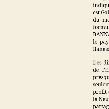
indiqu
est Ga
du mo
form
BANNA
le pay
Banass
Des di
de l’
presqu
seule
profit
la Neu
parta