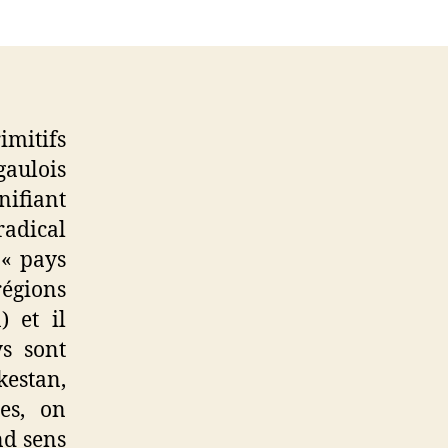
mitifs
gaulois
nifiant
radical
 « pays
régions
 et il
s sont
estan,
es, on
nd sens