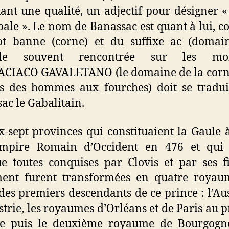
ant une qualité, un adjectif pour désigner «
bale ». Le nom de Banassac est quant à lui, 
t banne (corne) et du suffixe ac (domain
ule souvent rencontrée sur les mon
CIACO GAVALETANO (le domaine de la corn
s des hommes aux fourches) doit se tradu
ac le Gabalitain.
x-sept provinces qui constituaient la Gaule à
Empire Romain d’Occident en 476 et qui 
e toutes conquises par Clovis et par ses fi
ment furent transformées en quatre royau
 des premiers descendants de ce prince : l’Aus
strie, les royaumes d’Orléans et de Paris au 
ge puis le deuxième royaume de Bourgogne