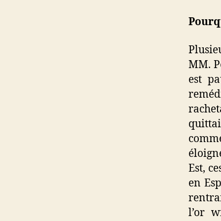
Pourq
Plusie
MM. Po
est pa
remédi
rachet
quitt
comme
éloign
Est, c
en Esp
rentra
l’or w