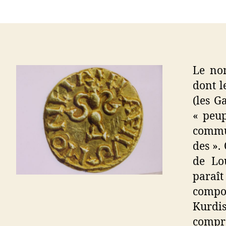
Le no
dont l
(les G
« peup
commun
des ».
de Lo
paraî
compo
Kurdi
compre