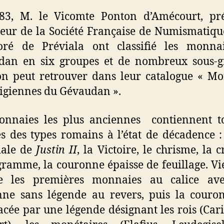
83, M. le Vicomte Ponton d’Amécourt, pré
eur de la Société Française de Numismatiqu
ré de Préviala ont classifié les monna
dan en six groupes et de nombreux sous-g
on peut retrouver dans leur catalogue « M
giennes du Gévaudan ».
onnaies les plus anciennes contiennent to
es des types romains à l’état de décadence : 
iale de
Justin II
, la Victoire, le chrisme, la c
amme, la couronne épaisse de feuillage. V
te les premières monnaies au calice av
ne sans légende au revers, puis la couro
cée par une légende désignant les rois (Cari