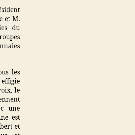
sident
e et M.
ies du
roupes
onnaies
us les
effigie
roix, le
iennent
ec une
nne est
bert et