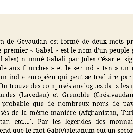
l’article
m de Gévaudan est formé de deux mots pri
e premier « Gabal » est le nom d’un peuple 
abales) nommé Gabali par Jules César et sig
le aux fourches » et le second « tan » un 
 indo- européen qui peut se traduire par
 On trouve des composés analogues dans les 
urdes (Lavedan) et Grenoble (Grésivaudan)
t probable que de nombreux noms de pay
sés de la même manière (Afghanistan, Turk
stan etc….). Par les légendes des monnai
nd que le mot Gab(v)aletanum eut un seco