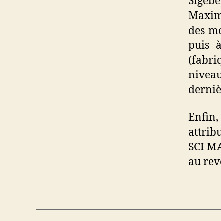
Sigeb
Maximi
des mo
puis 
(fabri
nivea
derniè
Enfin,
attrib
SCI MA
au rev