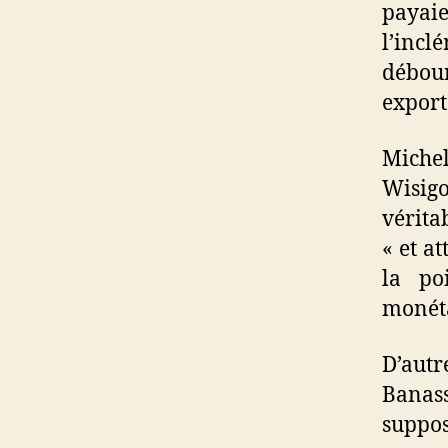
payai
l’incl
débour
export
Michel
Wisigo
vérita
« et a
la po
monéta
D’autr
Banass
suppos