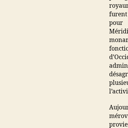
royaum
furent
pour 
Mérid
monar
fonct
d’Occi
admin
désagr
plusie
l’activ
Aujo
mérov
provie