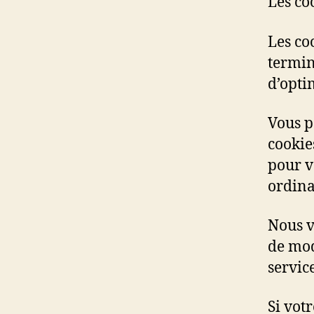
Les co
Les co
termin
d’opti
Vous p
cookie
pour v
ordina
Nous v
de mod
service
Si vot