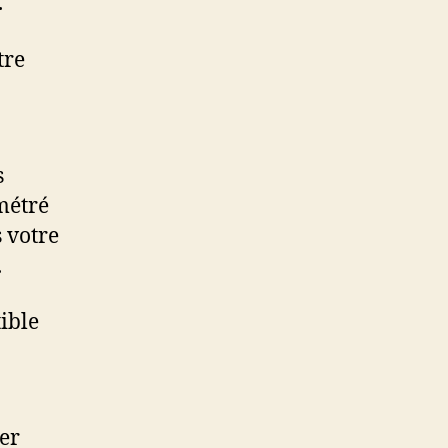
.
tre
s
métré
 votre
.
ible
ser