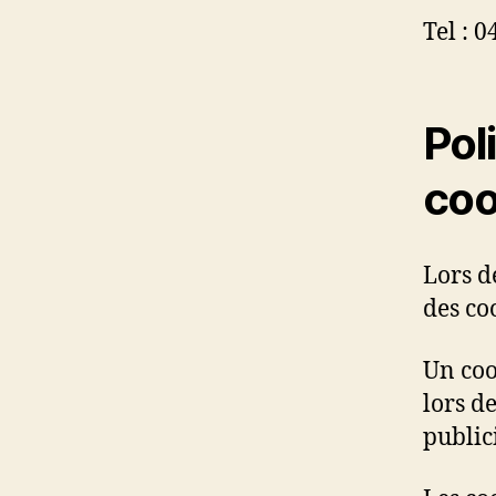
Tel : 0
Poli
coo
Lors d
des co
Un coo
lors de
publici