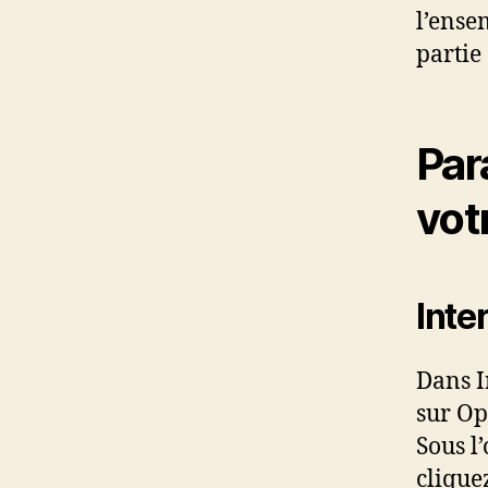
l’ense
partie
Par
vot
Inte
Dans I
sur Op
Sous l
clique