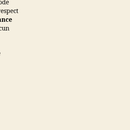
ode
respect
iance
ucun
e