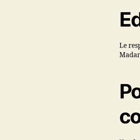
Ed
Le res
Madam
Po
co