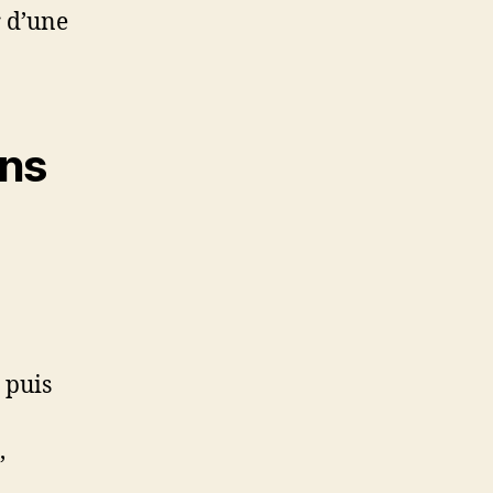
r d’une
ans
 puis
,