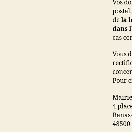
Vos do
postal,
de
la 
dans 
cas co
Vous d
rectif
concer
Pour e
Mairie
4 plac
Banas
48500