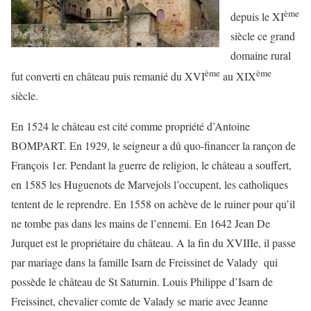
ème
depuis le XI
siècle ce grand
domaine rural
ème
ème
fut converti en château puis remanié du XVI
au XIX
siècle.
En 1524 le château est cité comme propriété d’Antoine
BOMPART. En 1929, le seigneur a dû quo-financer la rançon de
François 1er. Pendant la guerre de religion, le château a souffert,
en 1585 les Huguenots de Marvejols l’occupent, les catholiques
tentent de le reprendre. En 1558 on achève de le ruiner pour qu’il
ne tombe pas dans les mains de l’ennemi. En 1642 Jean De
Jurquet est le propriétaire du château. A la fin du XVIIIe, il passe
par mariage dans la famille Isarn de Freissinet de Valady qui
possède le château de St Saturnin. Louis Philippe d’Isarn de
Freissinet, chevalier comte de Valady se marie avec Jeanne