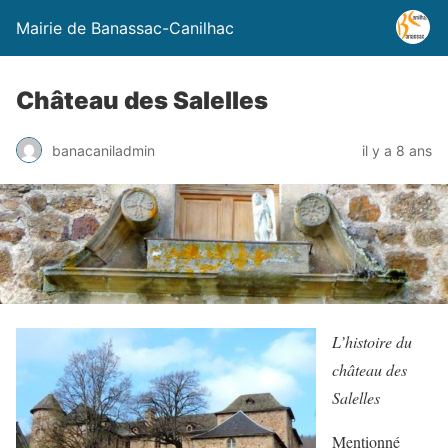
Mairie de Banassac-Canilhac
Château des Salelles
banacaniladmin
il y a 8 ans
L’histoire du
château des
Salelles
Mentionné