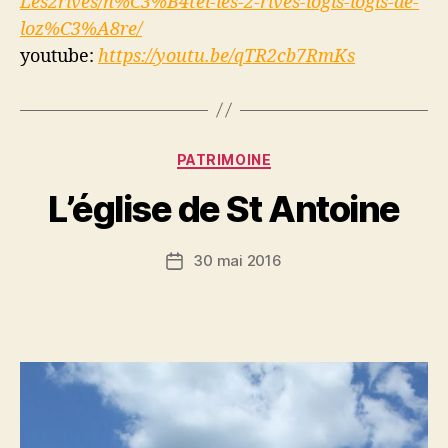
Les2rives/h%C3%B4tel-les-2-
rives-logis-logis-de-
loz%C3%
A8re/
youtube:
https://youtu.be/
qTR2cb7RmKs
Catégories
PATRIMOINE
L’église de St Antoine
30 mai 2016
Date
de
l’article