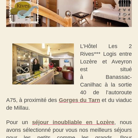
L’Hôtel Les 2
Rives*** Logis entre
Lozère et Aveyron
est situé
à
Banassac-
Canilhac
à la
sortie
40 de l’autoroute
A75, à proximité des
Gorges du Tarn
et du
viaduc
de
Millau.
Pour un
séjour inoubliable en Lozère
, nous
avons sélectionné pour vous nos meilleurs séjours
pour les petits comme les grands. Pour