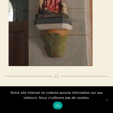
Le Viala église 3
Catégories
PATRIMOINE
Notre site internet ne collecte aucune information sur ses
visiteurs. Nous n'utilisons pas de cookies.
L’église St Vincent
Ok