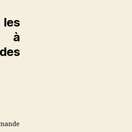
les
 à
des
demande