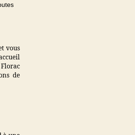
outes
et vous
ccueil
 Florac
ons de