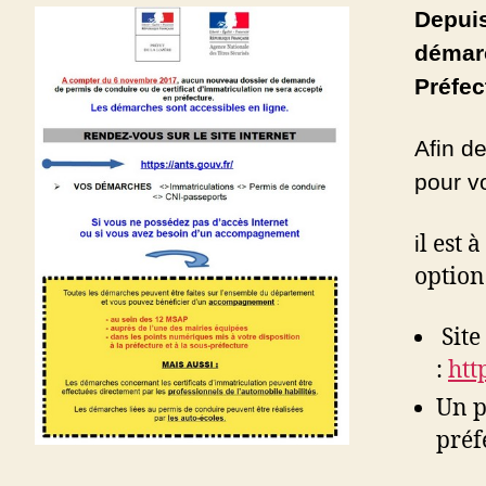
Depuis
démarc
Préfec
Afin de
pour v
l est 
i
option
Site
:
htt
Un p
préf