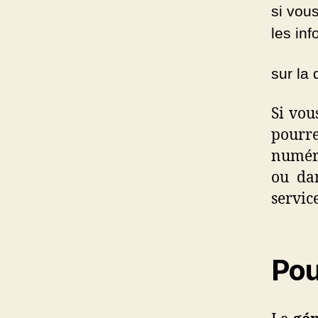
si vous
les in
sur la
Si vou
pourr
numéri
ou da
servic
Pou