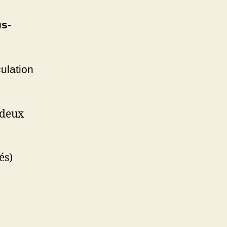
us-
culation
 deux
és)