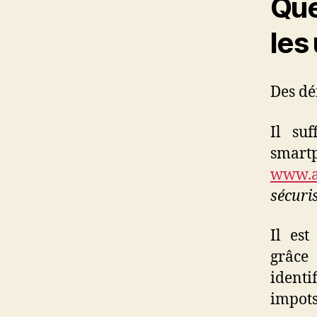
Que
les
Des dé
Il suf
smar
www.an
sécuris
Il est
grâce
identi
impots