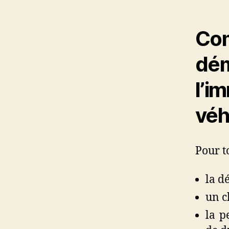
Co
d
l’
véh
Pour t
la d
un c
la p