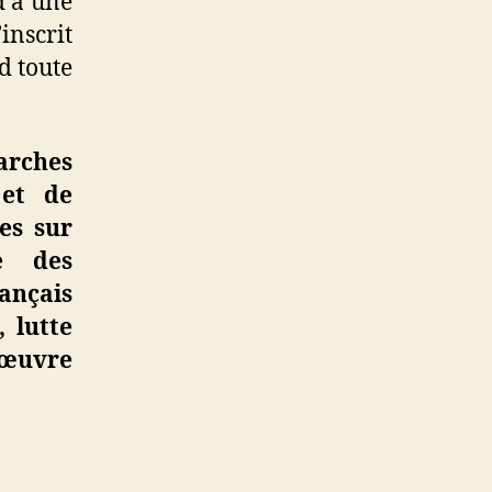
 à une
inscrit
d toute
arches
 et de
res sur
ce des
rançais
, lutte
n œuvre