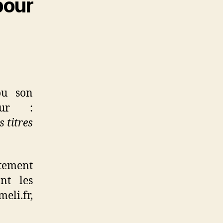
pour
 ou son
sur :
 titres
ctement
nt les
eli.fr,