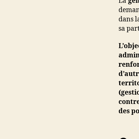
La
gén
demand
dans l
sa part
L’obj
admin
renfor
d’aut
territ
(gesti
contre
des po